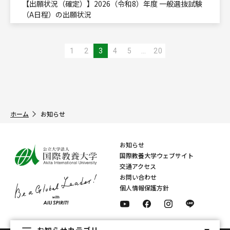
【出願状況（確定）】2026（令和8）年度 一般選抜試験
（A日程）の出願状況
投
1
2
3
4
5
…
20
稿
の
ペ
ー
ジ
送
ホーム
お知らせ
り
お知らせ
国際教養大学ウェブサイト
交通アクセス
お問い合わせ
個人情報保護方針