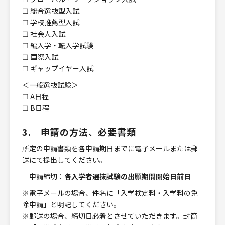
☐ 総合選抜型入試
☐ 学校推薦型入試
☐ 社会人入試
☐ 編入学・転入学試験
☐ 国際入試
☐ ギャップイヤー入試
＜一般選抜試験＞
☐ A日程
☐ B日程
3. 申請の方法
、
必要書類
所定の申請書類を各申請期日までに電子メールまたは郵
送にて提出してください。
申請締切：
各入学者選抜試験の出願期間開始日前日
※電子メールの場合、件名に「入学検定料・入学料の免
除申請」と明記してください。
※郵送の場合、締切日必着とさせていただきます。封筒