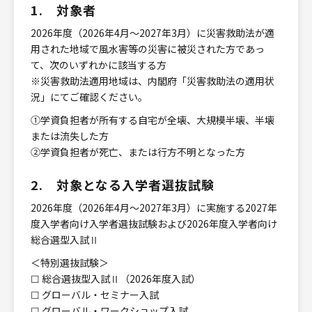
1. 対象者
2026年度（2026年4月～2027年3月）に災害救助法が適
用された地域で風水害等の災害に被災された方であっ
て、次のいずれかに該当する方
※災害救助法適用地域は、内閣府「
災害救助法の適用状
況
」にてご確認ください。
①学資負担者が所有する自宅が全壊、大規模半壊、半壊
または流失した方
②学資負担者が死亡、または行方不明となった方
2. 対象となる入学者選抜試験
2026年度（2026年4月～2027年3月）に実施する2027年
度入学者向け入学者選抜試験および2026年度入学者向け
総合選型入試Ⅱ
＜特別選抜試験＞
☐ 総合選抜型入試Ⅱ（2026年度入試）
☐ グローバル・セミナー入試
☐ グローバル・ワークショップ入試