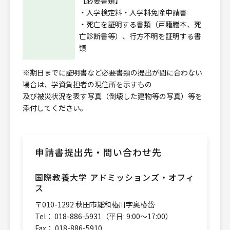
【必要書類】
・入学検定料・入学料免除申請書
・死亡を証明する書類（戸籍謄本、死
亡診断書等）、行方不明を証明する書
類
※期日までに証明書など必要書類の提出が間に合わない
場合は、学資負担者の現住所を示すもの
及び被災状況を表す写真（倒壊した建物等の写真）等を
添付してください。
申請書提出先・問い合わせ先
国際教養大学 アドミッションズ・オフィ
ス
〒010-1292 秋田市雄和椿川字奥椿岱
Tel： 018-886-5931（平日: 9:00～17:00）
Fax： 018-886-5910