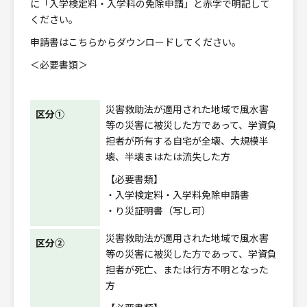
に「入学検定料・入学料の免除申請」と赤字で明記して
ください。
申請書は
こちら
からダウンロードしてください。
＜必要書類＞
災害救助法が適用された地域で風水害
区分①
等の災害に被災した方であって、学資負
担者が所有する自宅が全壊、大規模半
壊、半壊まはたは流失した方
【必要書類】
・入学検定料・入学料免除申請書
・り災証明書（写し可）
災害救助法が適用された地域で風水害
区分②
等の災害に被災した方であって、学資負
担者が死亡、または行方不明となった
方