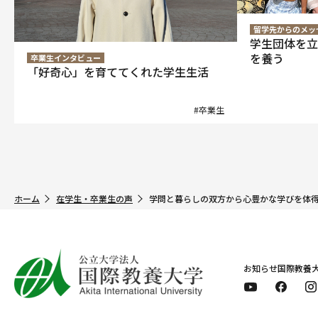
留学先からのメッ
学生団体を立
を養う
卒業生インタビュー
「好奇心」を育ててくれた学生生活
#卒業生
ホーム
在学生・卒業生の声
学問と暮らしの双方から心豊かな学びを体
お知らせ
国際教養