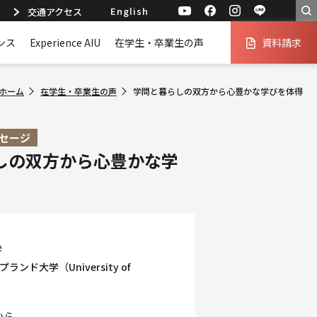
English
交通アクセス
ンス
Experience AIU
在学生・卒業生の声
資料請求
ホーム
在学生・卒業生の声
学問と暮らしの双方から心豊かな学びを体得
セージ
しの双方から心豊かな学
学
ンド大学（University of
から