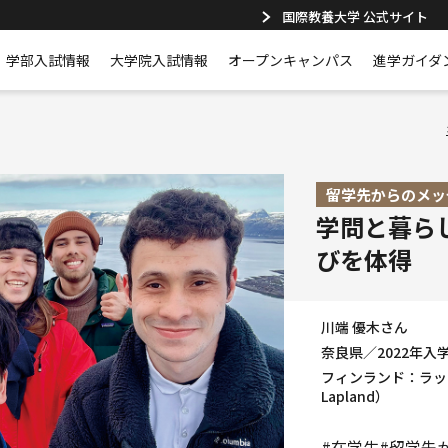
国際教養大学 公式サイト
学部入試情報
大学院入試情報
オープンキャンパス
進学ガイダ
留学先からのメッ
学問と暮ら
びを体得
川端 優木さん
奈良県／2022年入
フィンランド：ラップラ
Lapland）
#在学生
#留学先